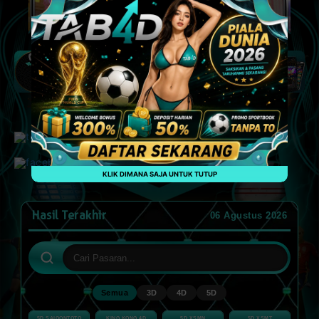
Klik untuk hubungi customer service kami
KLIK DIMANA SAJA UNTUK TUTUP
Hasil Terakhir
06 Agustus 2026
Semua
3D
4D
5D
5D SAIGONTOTO
KING KONG 4D
5D XSMN
5D XSMT