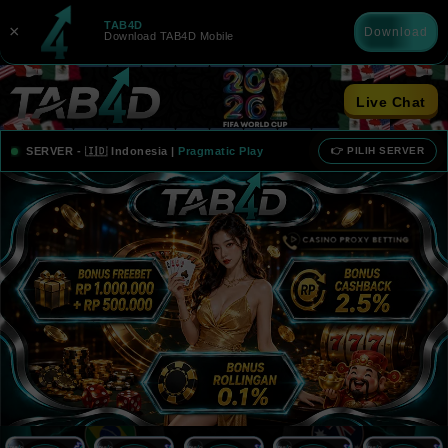
TAB4D
×
Download
Download TAB4D Mobile
Live Chat
a
SERVER -
🇮🇩 Indonesia
|
Pragmatic Play
👉 PILIH SERVER