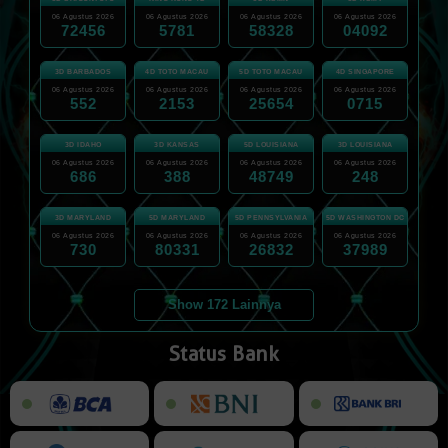
06 Agustus 2026
06 Agustus 2026
06 Agustus 2026
06 Agustus 2026
72456
5781
58328
04092
3D BARBADOS
4D TOTO MACAU
5D TOTO MACAU
4D SINGAPORE
06 Agustus 2026
06 Agustus 2026
06 Agustus 2026
06 Agustus 2026
552
2153
25654
0715
3D IDAHO
3D KANSAS
5D LOUISIANA
3D LOUISIANA
06 Agustus 2026
06 Agustus 2026
06 Agustus 2026
06 Agustus 2026
686
388
48749
248
3D MARYLAND
5D MARYLAND
5D PENNSYLVANIA
5D WASHINGTON DC
06 Agustus 2026
06 Agustus 2026
06 Agustus 2026
06 Agustus 2026
730
80331
26832
37989
Show 172 Lainnya
Status Bank